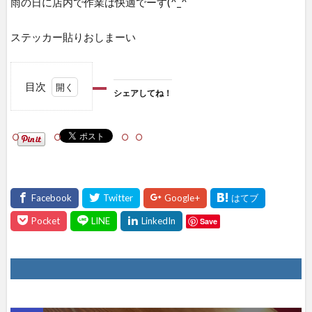
雨の日に店内で作業は快適でーす(^_^ゞ
ステッカー貼りおしまーい
目次
シェアしてね！
1
シェ
アし
て
ね！
Save