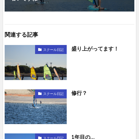
関連する記事
盛り上がってます！
スクール日記
修行？
スクール日記
1年目の…
スクール日記