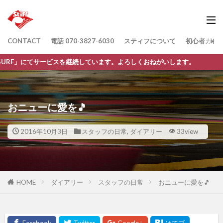
CONTACT
電話 070-3827-6030
スティフについて
初心者ガイ
ービスを継続しています。よろしくおねがいします。
おニューに愛を🎵
2016年10月3日
スタッフの日常
,
ダイアリー
33view
HOME
ダイアリー
スタッフの日常
おニューに愛を🎵