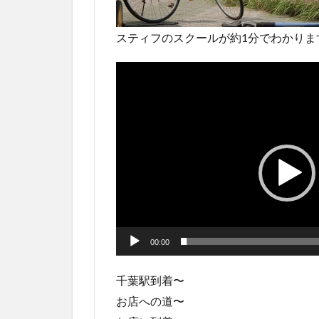
スティフのスクールが約1分でわかりま
動
画
プ
レ
ー
ヤ
ー
00:00
千葉駅到着〜
お店への道〜