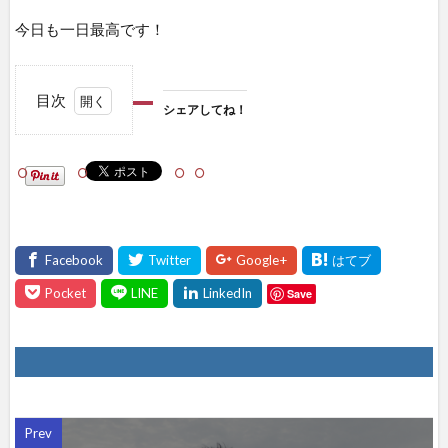
今日も一日最高です！
目次
シェアしてね！
1
シェ
アし
て
ね！
Save
Prev