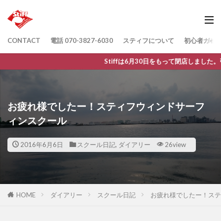
CONTACT
電話 070-3827-6030
スティフについて
初心者ガイ
Stiffは6月30日をもって閉店しました。引き続き、
お疲れ様でしたー！スティフウィンドサーフ
ィンスクール
2016年6月6日
スクール日記
,
ダイアリー
26view
HOME
ダイアリー
スクール日記
お疲れ様でしたー！ステ