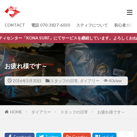
CONTACT
電話 070-3827-6030
スティフについて
初心者ガイ
ONA SURF」にてサービスを継続しています。よろしくおねがいします。
お疲れ様です～
2016年5月30日
スタッフの日常
,
ダイアリー
40view
HOME
ダイアリー
スタッフの日常
お疲れ様です～