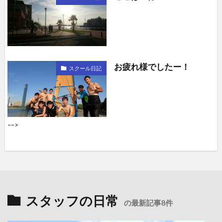
お疲れ様でしたー！
スクール日記
––>
スタッフの日常
の最新記事8件