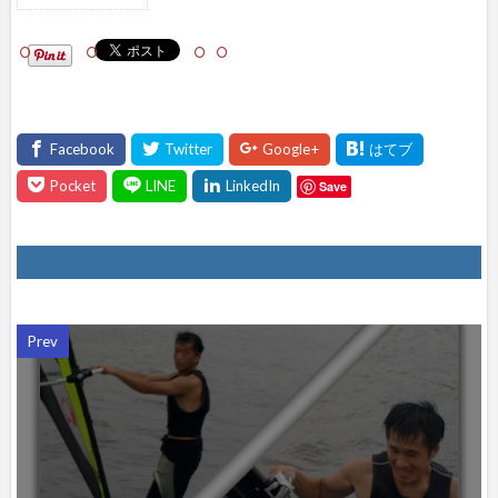
シェ
アし
て
ね！
Save
Prev