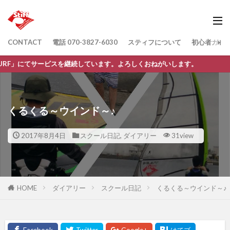
CONTACT
電話 070-3827-6030
スティフについて
初心者ガイ
ービスを継続しています。よろしくおねがいします。
くるくる～ウインド～♪
2017年8月4日
スクール日記
,
ダイアリー
31view
HOME
ダイアリー
スクール日記
くるくる～ウインド～♪