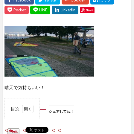
Save
晴天で気持ちいい！
目次
シェアしてね！
1
シェ
アし