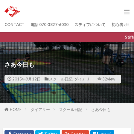
CONTACT
電話 070-3827-6030
スティフについて
初心者ガイ
Stiffは6月30日をもって閉
さあ今日も
2015年9月12日
スクール日記
,
ダイアリー
32view
HOME
ダイアリー
スクール日記
さあ今日も