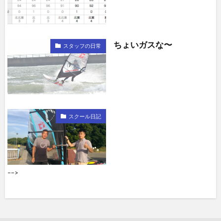
ちょいガスな〜
スタッフの日常
スクール日記
––>