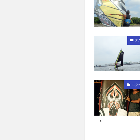
ス
スタ
––>