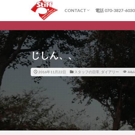
CONTACT
電話 070-3827-6030
お問い合わせ
Q&A
Stiffは6月3
じしん、、
2016年11月22日
スタッフの日常
,
ダイアリー
44v