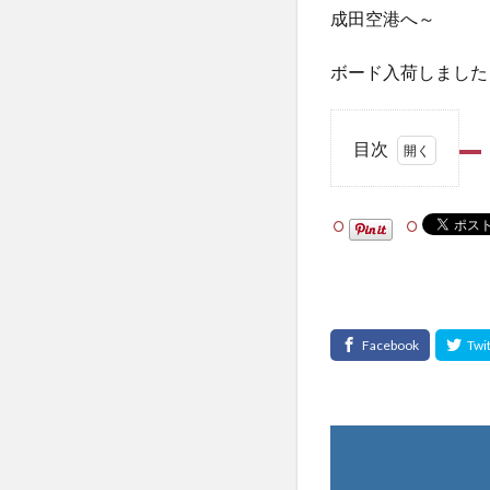
成田空港へ～
ボード入荷しました
目次
1
シェ
アし
て
ね！