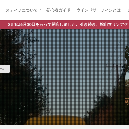
スティフについて
初心者ガイド
ウインドサーフィンとは
K
ウインドサーフィン体験までを動画で見る
取り扱いブランド
0日をもって閉店しました。引き続き、館山マリンアクティビティセンター「K
iew