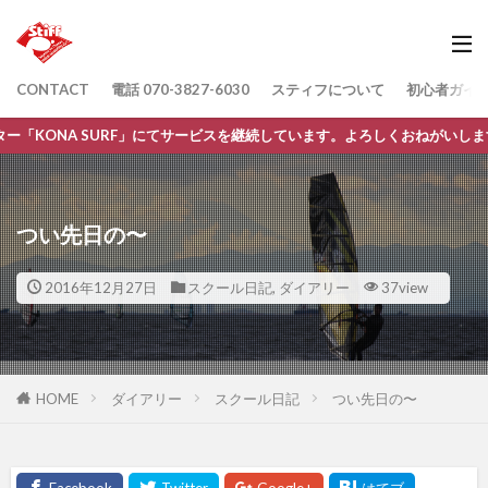
CONTACT
電話 070-3827-6030
スティフについて
初心者ガイ
くおねがいします。
つい先日の〜
2016年12月27日
スクール日記
,
ダイアリー
37view
HOME
ダイアリー
スクール日記
つい先日の〜