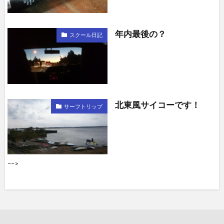
年内最後の？
スクール日記
北東風サイコーです！
サーフトリップ
––>