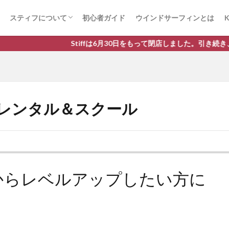
スティフについて
初心者ガイド
ウインドサーフィンとは
K
ウインドサーフィン体験までを動画で見る
取り扱いブランド
30日をもって閉店しました。引き続き、館山マリンアクティビティセンター
レンタル＆スクール
からレベルアップしたい方に