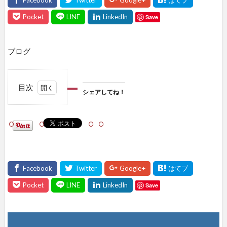
Save
ブログ
目次
シェアしてね！
1
シェ
アし
て
ね！
Save