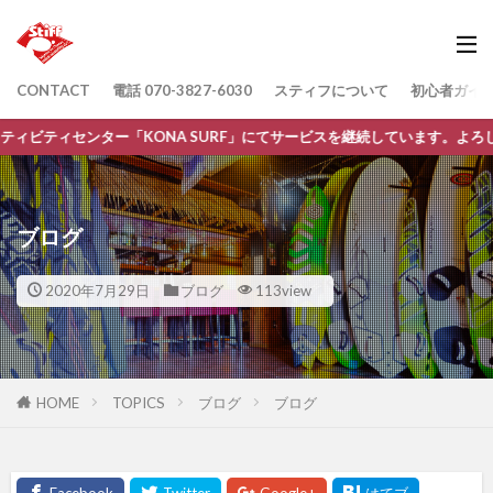
CONTACT
電話 070-3827-6030
スティフについて
初心者ガイ
NA SURF」にてサービスを継続しています。よろしくおねがいします。
ブログ
2020年7月29日
ブログ
113view
HOME
TOPICS
ブログ
ブログ