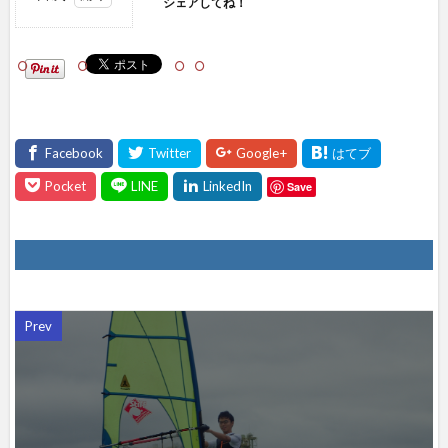
シェアしてね！
1
シェ
アし
て
ね！
Save
Prev