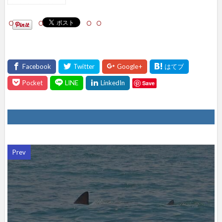
シェ
アし
て
ね！
Save
Prev