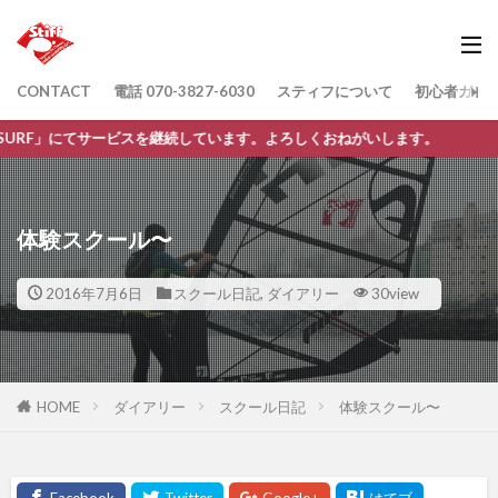
CONTACT
電話 070-3827-6030
スティフについて
初心者ガイ
ービスを継続しています。よろしくおねがいします。
体験スクール〜
2016年7月6日
スクール日記
,
ダイアリー
30view
HOME
ダイアリー
スクール日記
体験スクール〜