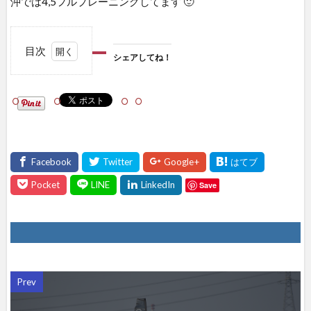
沖では4,5フルプレーニングしてます 🙂
目次
シェアしてね！
1
シェ
アし
て
ね！
Save
Prev