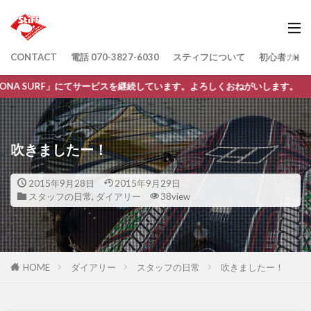
CONTACT
電話 070-3827-6030
スティフについて
初心者ガイ
」にてサービスを継続しています。よろしくおねがいします。
吹きましたー！
2015年9月28日
2015年9月29日
スタッフの日常
,
ダイアリー
38view
HOME
ダイアリー
スタッフの日常
吹きましたー！