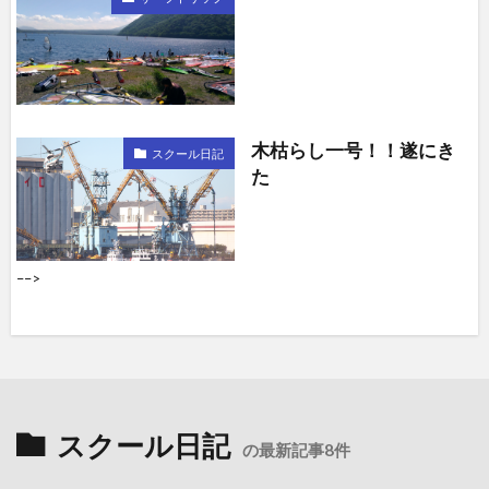
木枯らし一号！！遂にき
スクール日記
た
––>
スクール日記
の最新記事8件