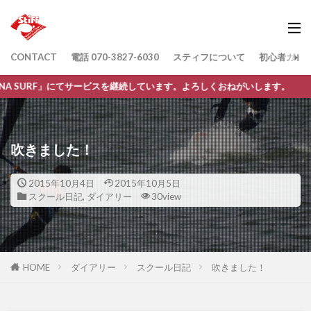
CONTACT
電話 070-3827-6030
スティフについて
初心者ガイ
にてサービスを継続しています。よろしくおねがいします。
吹きました！
2015年10月4日
2015年10月5日
スクール日記
,
ダイアリー
30view
HOME
ダイアリー
スクール日記
吹きました！