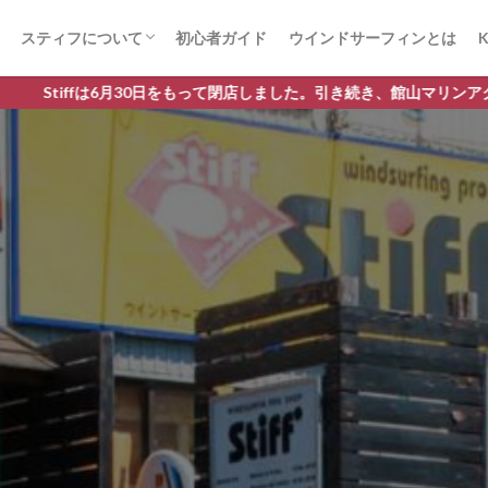
スティフについて
初心者ガイド
ウインドサーフィンとは
K
ウインドサーフィン体験までを動画で見る
取り扱いブランド
fは6月30日をもって閉店しました。引き続き、館山マリンアクティビティ