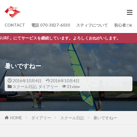
CONTACT
電話 070-3827-6030
スティフについて
初心者ガイ
サービスを継続しています。よろしくおねがいします。
暑いですねー
2016年10月4日
2016年10月4日
スクール日記
,
ダイアリー
31view
HOME
ダイアリー
スクール日記
暑いですねー