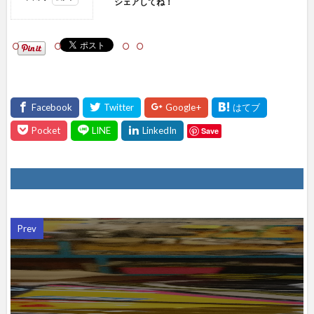
シェアしてね！
1
シェ
アし
て
ね！
Save
Prev