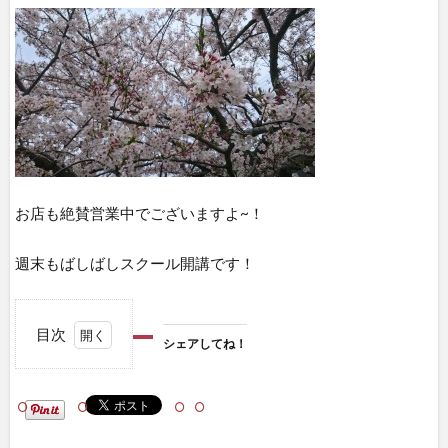
お店も絶賛営業中でございますよ~！
週末もばしばしスクール開講です！
目次
シェアしてね！
1
シェ
アし
て
ね！