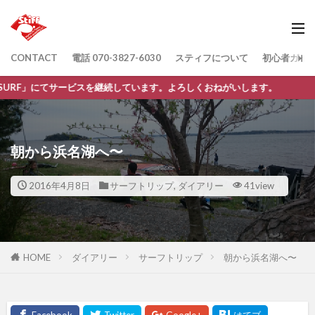
CONTACT
電話 070-3827-6030
スティフについて
初心者ガイ
ビスを継続しています。よろしくおねがいします。
朝から浜名湖へ〜
2016年4月8日
サーフトリップ
,
ダイアリー
41view
HOME
ダイアリー
サーフトリップ
朝から浜名湖へ〜