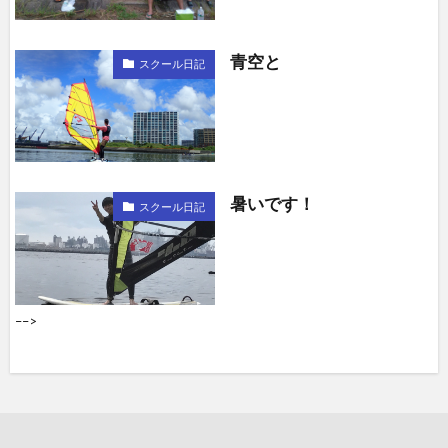
青空と
スクール日記
暑いです！
スクール日記
––>