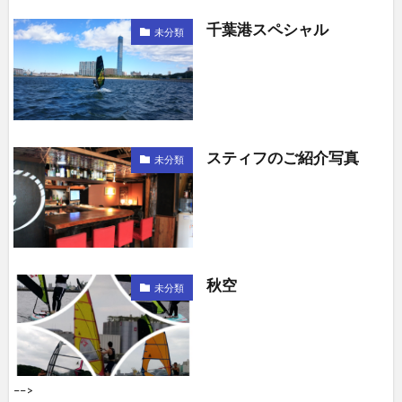
千葉港スペシャル
未分類
スティフのご紹介写真
未分類
秋空
未分類
––>