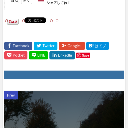
シェアしてね！
1
シェ
アし
て
ね！
Save
Prev