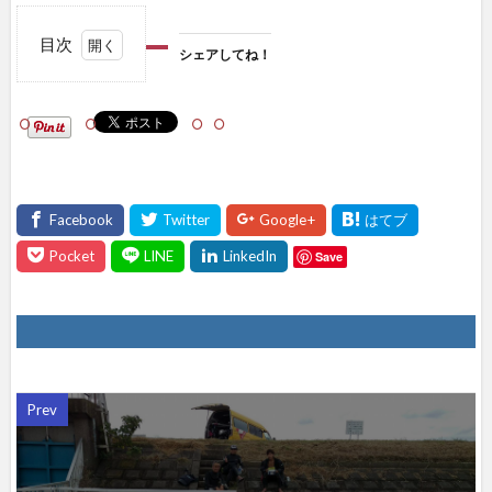
目次
シェアしてね！
1
シェ
アし
て
ね！
Save
Prev