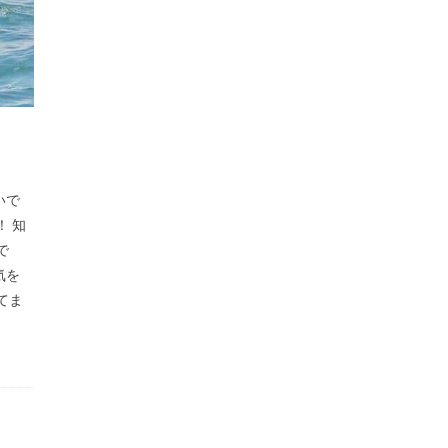
いで
 知
で
気を
てま