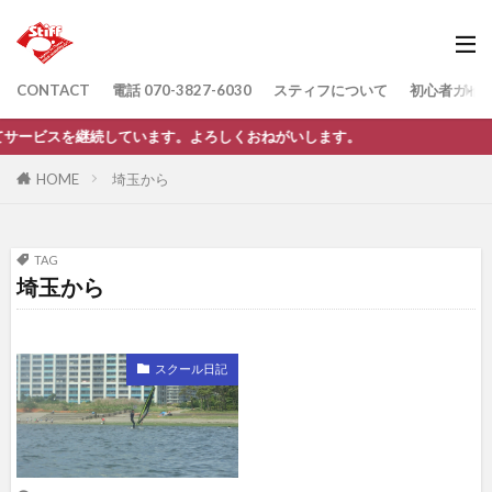
CONTACT
電話 070-3827-6030
スティフについて
初心者ガイ
てサービスを継続しています。よろしくおねがいします。
HOME
埼玉から
TAG
埼玉から
スクール日記