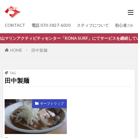
CONTACT
電話 070-3827-6030
スティフについて
初心者ガイ
館山マリンアクティビティセンター「KONA SURF」にてサービスを継続して
HOME
田中製麺
TAG
田中製麺
サーフトリップ