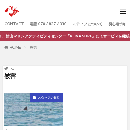
CONTACT
電話 070-3827-6030
スティフについて
初心者ガイ
続き、館山マリンアクティビティセンター「KONA SURF」にてサービスを継
HOME
被害
TAG
被害
スタッフの日常