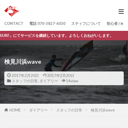
CONTACT
電話 070-3827-6030
スティフについて
初心者ガイ
ービスを継続しています。よろしくおねがいします。
検見川浜wave
2017年2月20日
2017年2月20日
スタッフの日常
,
ダイアリー
54view
HOME
ダイアリー
スタッフの日常
検見川浜wave