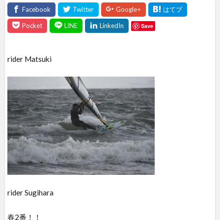
Save
rider Matsuki
rider Sugihara
春2番！！