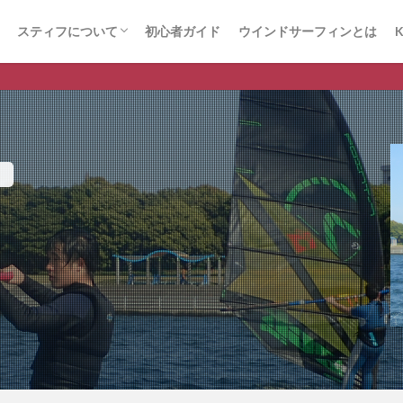
スティフについて
初心者ガイド
ウインドサーフィンとは
K
ウインドサーフィン体験までを動画で見る
取り扱いブランド