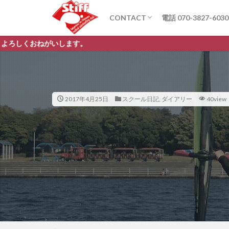
CONTACT
電話 070-3827-6030
お問い合わせ
Q&A
。
2017年4月25日
スクール日記
,
ダイアリー
40view