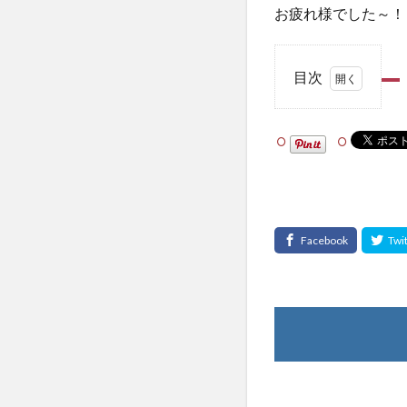
お疲れ様でした～！
目次
1
シェ
アし
て
ね！