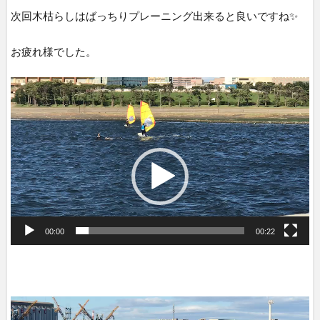
次回木枯らしはばっちりプレーニング出来ると良いですね✨
お疲れ様でした。
動
画
プ
レ
ー
ヤ
ー
00:00
00:22
動