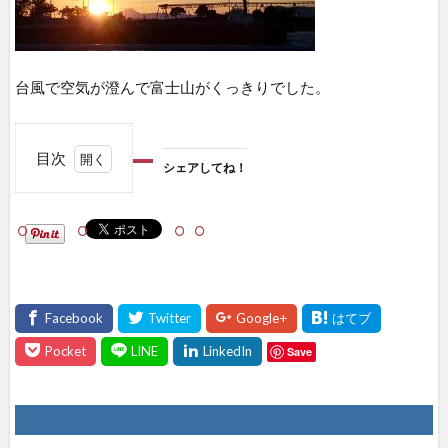
台風で空気が澄んで富士山がくっきりでした。
目次
シェアしてね！
1
シェ
アし
て
ね！
Save