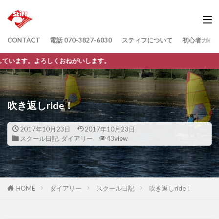
CONTACT
電話 070-3827-6030
スティフについて
初心者ガイ
しくおねがいします。
吹き返しride！
2017年10月23日
2017年10月23日
スクール日記
,
ダイアリー
43view
HOME
ダイアリー
スクール日記
吹き返しride！