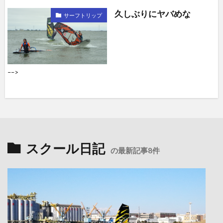
久しぶりにヤバめな
サーフトリップ
––>
スクール日記
の最新記事8件