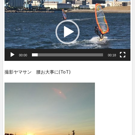
画
プ
レ
ー
ヤ
ー
00:00
00:18
撮影ヤマサン 腰お大事に(ToT)